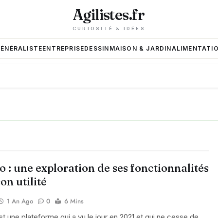
Agilistes.fr
CURIOSITÉ & IDÉES
GÉNÉRALISTE
ENTREPRISE
DESSIN
MAISON & JARDIN
ALIMENTATIO
o : une exploration de ses fonctionnalités
son utilité
1 An Ago
0
6 Mins
st une plateforme qui a vu le jour en 2021 et qui ne cesse de