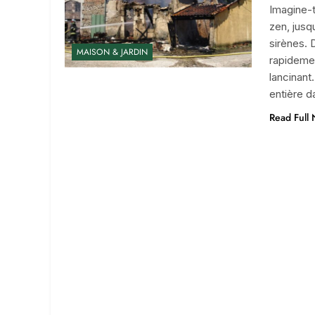
Imagine-t
zen, jusq
sirènes.
MAISON & JARDIN
rapidemen
lancinant
entière 
Read Full