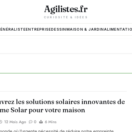
Agilistes.fr
CURIOSITÉ & IDÉES
GÉNÉRALISTE
ENTREPRISE
DESSIN
MAISON & JARDIN
ALIMENTATIO
rez les solutions solaires innovantes de
me Solar pour votre maison
12 Mois Ago
0
6 Mins
onde où l’urgente nécessité de réduire notre empreinte