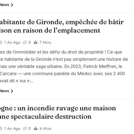
 News
abitante de Gironde, empêchée de bâtir
ison en raison de l’emplacement
1 An Ago
0
7 Mins
oies de l’immobilier et les défis du droit de propriété ! Ce que
tte habitante de la Gironde n’est pas simplement une histoire de
ais une véritable saga urbaine. En 2023, Patrick Meiffren, le
 Carcans — une commune paisible du Médoc avec ses 2 400
ait dit « oui »…
 News
gne : un incendie ravage une maison
une spectaculaire destruction
1 An Ago
0
6 Mins