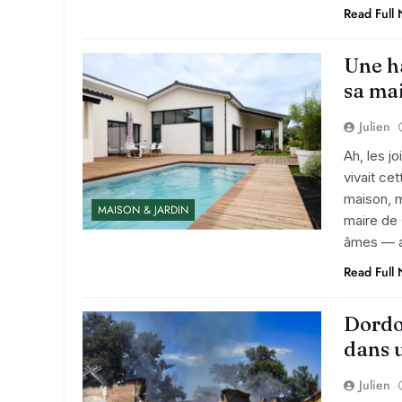
Read Full
Une h
sa ma
Julien
Ah, les j
vivait ce
maison, m
MAISON & JARDIN
maire de
âmes — av
Read Full
Dordo
dans 
Julien