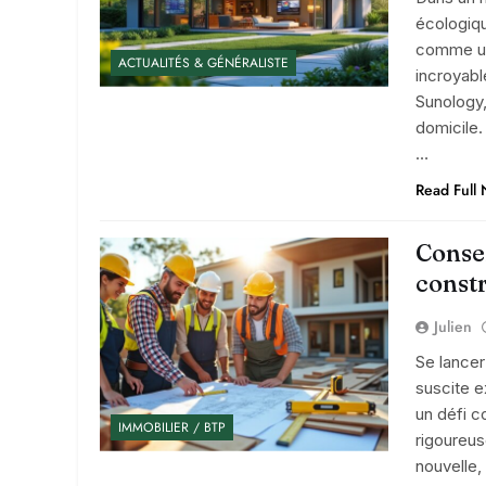
écologiqu
comme une
ACTUALITÉS & GÉNÉRALISTE
incroyab
Sunology,
domicile.
…
Read Full
Consei
const
Julien
Se lancer
suscite e
un défi c
IMMOBILIER / BTP
rigoureus
nouvelle,