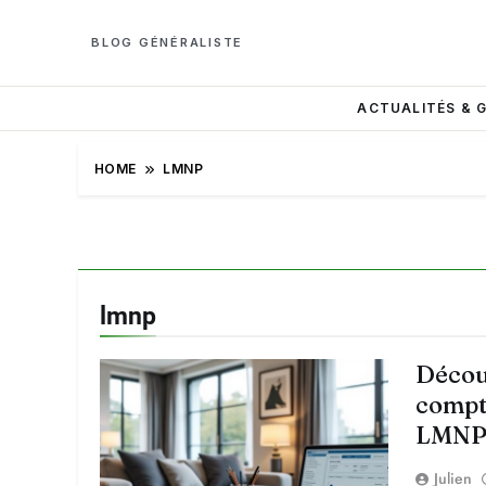
BLOG GÉNÉRALISTE
ACTUALITÉS & 
HOME
LMNP
lmnp
Décou
compt
LMNP 
Julien