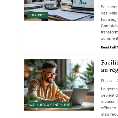
Se lancer
des balles
ENTREPRISE
fiscales,
Comptabi
transform
comment 
Read Full
Facil
au rég
Julien
La gesti
devient d
revenus L
ACTUALITÉS & GÉNÉRALISTE
efficace.
mais réd