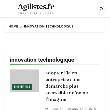
Agilistes.fr
CURIOSITÉ & IDÉES
HOME
INNOVATION TECHNOLOGIQUE
innovation technologique
adopter l’ia en
entreprise : une
démarche plus
ENTREPRISE
accessible qu’on ne
l’imagine
Julien
1 an ago
0
5