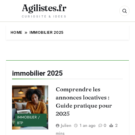
Agilistes.fr
CURIOSITÉ & IDÉES
HOME
IMMOBILIER 2025
immobilier 2025
Comprendre les
annonces locatives :
Guide pratique pour
2025
IMMOBILIER /
BTP
Julien
1 an ago
0
2
mins