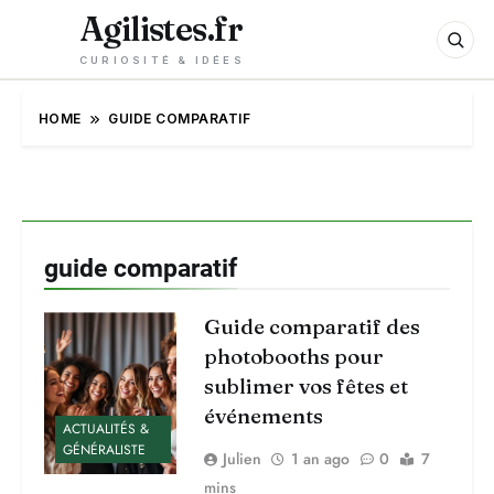
Agilistes.fr
CURIOSITÉ & IDÉES
HOME
GUIDE COMPARATIF
guide comparatif
Guide comparatif des
photobooths pour
sublimer vos fêtes et
événements
ACTUALITÉS &
GÉNÉRALISTE
Julien
1 an ago
0
7
mins