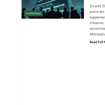
En avril 
parmi les
ENTREPRISE
également
d’alarme.
récemment
Montauban
Read Full