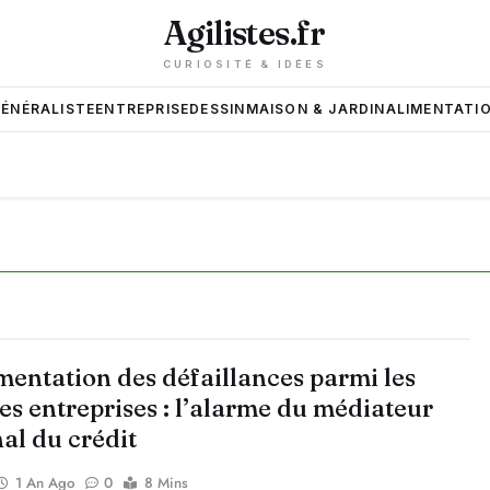
Agilistes.fr
CURIOSITÉ & IDÉES
GÉNÉRALISTE
ENTREPRISE
DESSIN
MAISON & JARDIN
ALIMENTATIO
mentation des défaillances parmi les
s entreprises : l’alarme du médiateur
al du crédit
1 An Ago
0
8 Mins