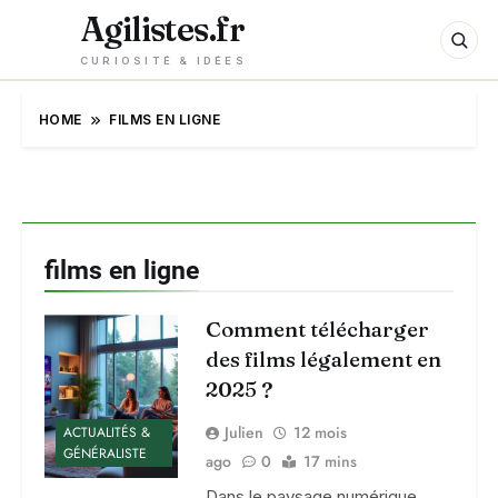
Agilistes.fr
CURIOSITÉ & IDÉES
HOME
FILMS EN LIGNE
films en ligne
Comment télécharger
des films légalement en
2025 ?
Julien
12 mois
ACTUALITÉS &
GÉNÉRALISTE
ago
0
17 mins
Dans le paysage numérique