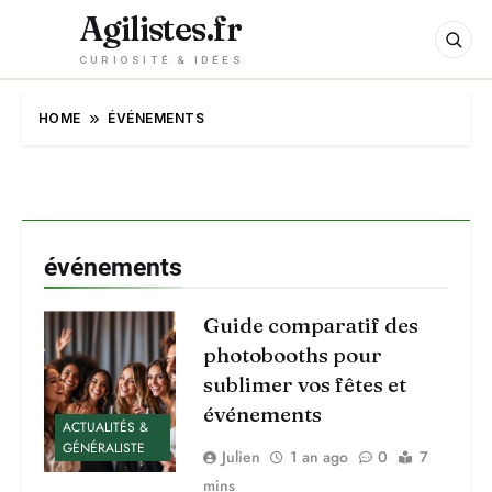
Agilistes.fr
CURIOSITÉ & IDÉES
HOME
ÉVÉNEMENTS
événements
Guide comparatif des
photobooths pour
sublimer vos fêtes et
événements
ACTUALITÉS &
GÉNÉRALISTE
Julien
1 an ago
0
7
mins