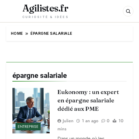
Agilistes.fr
CURIOSITÉ & IDÉES
HOME
ÉPARGNE SALARIALE
épargne salariale
Eukonomy : un expert
en épargne salariale
dédié aux PME
Julien
1 an ago
0
10
ENTREPRISE
mins
Dans un monde où les