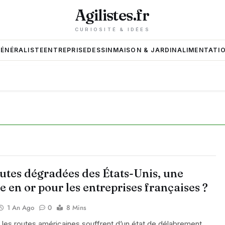
Agilistes.fr
CURIOSITÉ & IDÉES
GÉNÉRALISTE
ENTREPRISE
DESSIN
MAISON & JARDIN
ALIMENTATIO
utes dégradées des États-Unis, une
 en or pour les entreprises françaises ?
1 An Ago
0
8 Mins
 les routes américaines souffrent d’un état de délabrement