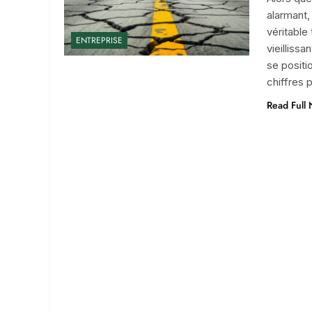
alarmant,
véritable
ENTREPRISE
vieilliss
se positi
chiffres
Read Full