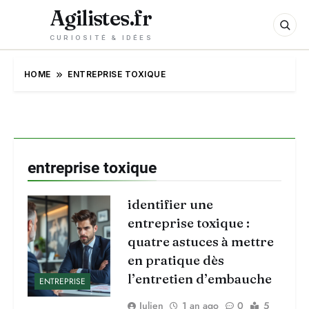
Agilistes.fr
CURIOSITÉ & IDÉES
HOME
ENTREPRISE TOXIQUE
entreprise toxique
identifier une
entreprise toxique :
quatre astuces à mettre
en pratique dès
l’entretien d’embauche
ENTREPRISE
Julien
1 an ago
0
5