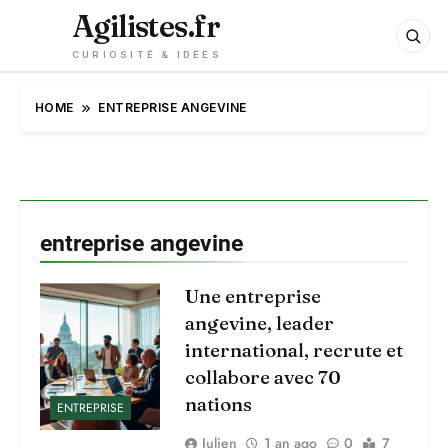
Agilistes.fr
CURIOSITÉ & IDÉES
HOME
ENTREPRISE ANGEVINE
entreprise angevine
Une entreprise
angevine, leader
international, recrute et
collabore avec 70
nations
ENTREPRISE
Julien
1 an ago
0
7