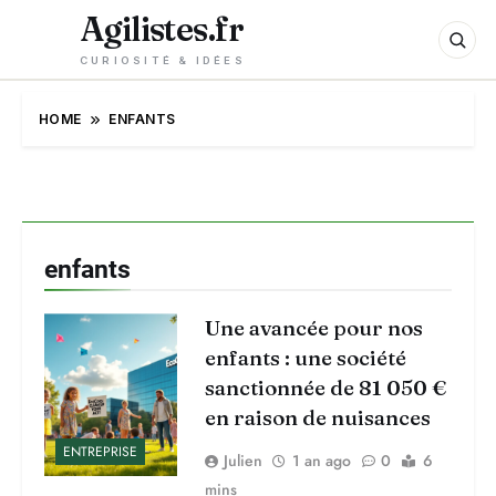
Agilistes.fr
CURIOSITÉ & IDÉES
HOME
ENFANTS
enfants
Une avancée pour nos
enfants : une société
sanctionnée de 81 050 €
en raison de nuisances
ENTREPRISE
Julien
1 an ago
0
6
mins