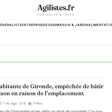
Agilistes.fr
CURIOSITÉ & IDÉES
GÉNÉRALISTE
ENTREPRISE
DESSIN
MAISON & JARDIN
ALIMENTATIO
abitante de Gironde, empêchée de bâtir
ison en raison de l’emplacement
1 An Ago
0
7 Mins
oies de l’immobilier et les défis du droit de propriété ! Ce que