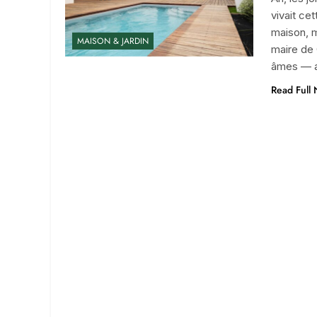
vivait ce
maison, m
MAISON & JARDIN
maire de
âmes — av
Read Full