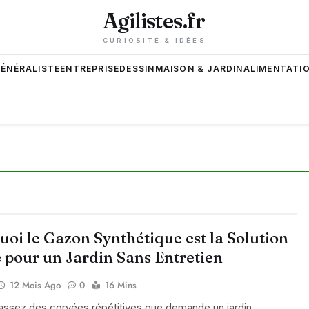
Agilistes.fr
CURIOSITÉ & IDÉES
GÉNÉRALISTE
ENTREPRISE
DESSIN
MAISON & JARDIN
ALIMENTATIO
oi le Gazon Synthétique est la Solution
e pour un Jardin Sans Entretien
12 Mois Ago
0
16 Mins
assez des corvées répétitives que demande un jardin