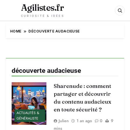
Agilistes.fr
CURIOSITÉ & IDÉES
HOME
DÉCOUVERTE AUDACIEUSE
découverte audacieuse
Sharenude : comment
partager et découvrir
du contenu audacieux
en toute sécurité ?
ACTUALITÉS &
GÉNÉRALISTE
Julien
1 an ago
0
9
mins