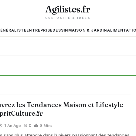
Agilistes.fr
CURIOSITÉ & IDÉES
GÉNÉRALISTE
ENTREPRISE
DESSIN
MAISON & JARDIN
ALIMENTATIO
vrez les Tendances Maison et Lifestyle
pritCulture.fr
1 An Ago
0
8 Mins
 sans plus attendre dans l’univers passionnant des tendances