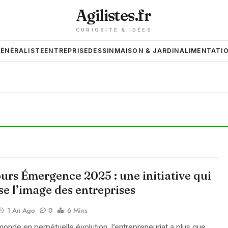
Agilistes.fr
CURIOSITÉ & IDÉES
GÉNÉRALISTE
ENTREPRISE
DESSIN
MAISON & JARDIN
ALIMENTATIO
urs Émergence 2025 : une initiative qui
se l’image des entreprises
1 An Ago
0
6 Mins
onde en perpétuelle évolution, l’entrepreneuriat a plus que