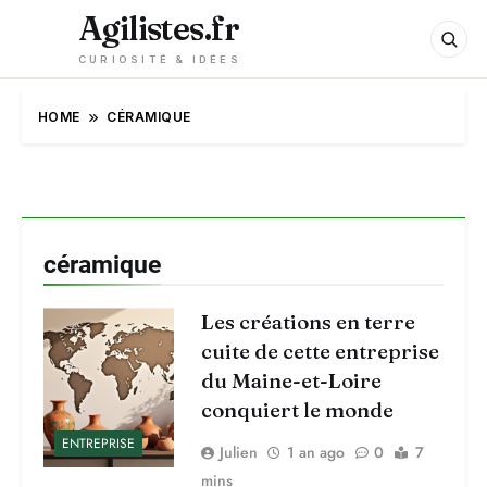
Agilistes.fr
CURIOSITÉ & IDÉES
HOME
CÉRAMIQUE
céramique
Les créations en terre
cuite de cette entreprise
du Maine-et-Loire
conquiert le monde
ENTREPRISE
Julien
1 an ago
0
7
mins