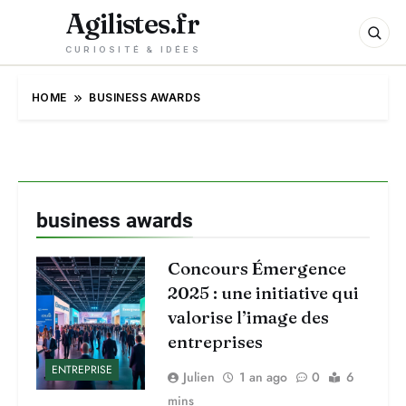
Agilistes.fr
CURIOSITÉ & IDÉES
HOME
BUSINESS AWARDS
business awards
Concours Émergence
2025 : une initiative qui
valorise l’image des
entreprises
ENTREPRISE
Julien
1 an ago
0
6
mins