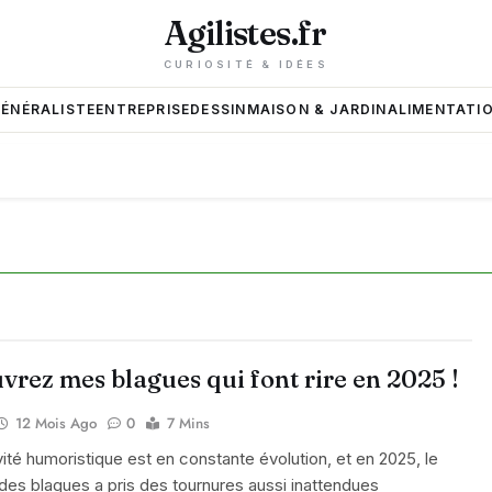
Agilistes.fr
CURIOSITÉ & IDÉES
GÉNÉRALISTE
ENTREPRISE
DESSIN
MAISON & JARDIN
ALIMENTATIO
rez mes blagues qui font rire en 2025 !
12 Mois Ago
0
7 Mins
vité humoristique est en constante évolution, et en 2025, le
es blagues a pris des tournures aussi inattendues