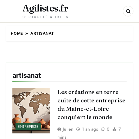
Agilistes.fr
CURIOSITÉ & IDÉES
HOME
ARTISANAT
artisanat
Les créations en terre
cuite de cette entreprise
du Maine-et-Loire
conquiert le monde
ENTREPRISE
Julien
1 an ago
0
7
mins