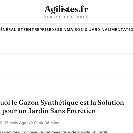
Agilistes.fr
CURIOSITÉ & IDÉES
GÉNÉRALISTE
ENTREPRISE
DESSIN
MAISON & JARDIN
ALIMENTATIO
oi le Gazon Synthétique est la Solution
e pour un Jardin Sans Entretien
12 Mois Ago
0
16 Mins
assez des corvées répétitives que demande un jardin