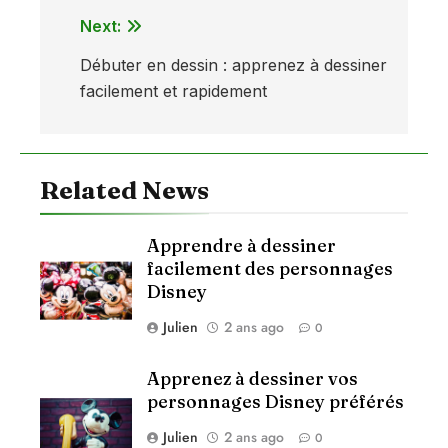
Next:
Navigation
Débuter en dessin : apprenez à dessiner
de
facilement et rapidement
l’article
Related News
Apprendre à dessiner
facilement des personnages
Disney
Julien
2 ans ago
0
Apprenez à dessiner vos
personnages Disney préférés
Julien
2 ans ago
0